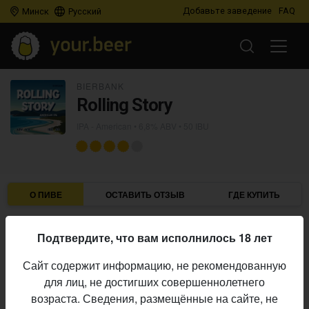
Добавьте заведение
FAQ
Минск
Русский
BIERBANK
Rolling Story
IPA - American
• 6,8% ABV • 50 IBU
О ПИВЕ
ОСТАВИТЬ ОТЗЫВ
ГДЕ КУПИТЬ
Bierbank
Пивоварня:
Подтвердите, что вам исполнилось 18 лет
IPA - American
Стиль:
Сайт содержит информацию, не рекомендованную
6,8%
Алкоголь:
для лиц, не достигших совершеннолетнего
50 IBU
Горечь:
возраста. Сведения, размещённые на сайте, не
Начало