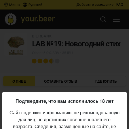
Добавьте заведение
FAQ
Минск
Русский
BIERBANK
LAB №19: Новогодний стих
Other
• 5,0% ABV • 35 IBU
О ПИВЕ
ОСТАВИТЬ ОТЗЫВ
ГДЕ КУПИТЬ
Bierbank
Пивоварня:
Подтвердите, что вам исполнилось 18 лет
Other
Стиль:
Сайт содержит информацию, не рекомендованную
12,5%
Плотность:
для лиц, не достигших совершеннолетнего
5,0%
Алкоголь:
возраста. Сведения, размещённые на сайте, не
35 IBU
Горечь: