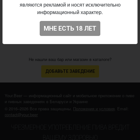
являются рекламой и носят исключительно
Начало
информационный характер.
26.12.2019
выпуска:
3.643
Оценка:
МНЕ ЕСТЬ 18 ЛЕТ
Не нашли ваш бар или магазин в каталоге?
ДОБАВЬТЕ ЗАВЕДЕНИЕ
Your.Beer — информационный сайт и мобильное приложение о пиве
и пивных заведениях в Беларуси и Украине
© 2016–2026 Все права защищены.
Положения и условия
. Email:
contact@your.beer
ЧРЕЗМЕРНОЕ УПОТРЕБЛЕНИЕ ПИВА ВРЕДИТ
ВАШЕМУ ЗДОРОВЬЮ