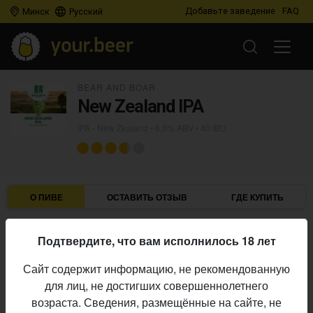
Добавьте заведение
FAQ
Минск
Русский
BEAR AND BOAR
New Zealand IPA
IPA - New Zealand
• 6,5% ABV • 40 IBU
О ПИВЕ
ОСТАВИТЬ ОТЗЫВ
ГДЕ КУПИТЬ
Bear and Boar
Пивоварня:
Подтвердите, что вам исполнилось 18 лет
IPA - New Zealand
Стиль:
Сайт содержит информацию, не рекомендованную
6,5%
Алкоголь:
для лиц, не достигших совершеннолетнего
40 IBU
Горечь:
возраста. Сведения, размещённые на сайте, не
Начало