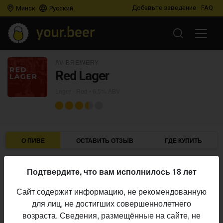
Добавьте заведение
FAQ
Минск
Русский
AV BREWERY
Red Lager
Lager - Red
• 6,5% ABV
О ПИВЕ
ОСТАВИТЬ ОТЗЫВ
ГДЕ КУПИТЬ
AV Brewery
Пивоварня:
Подтвердите, что вам исполнилось 18 лет
Lager - Red
Стиль:
Сайт содержит информацию, не рекомендованную
6,5%
Алкоголь:
для лиц, не достигших совершеннолетнего
Начало
возраста. Сведения, размещённые на сайте, не
16.01.2021
выпуска: