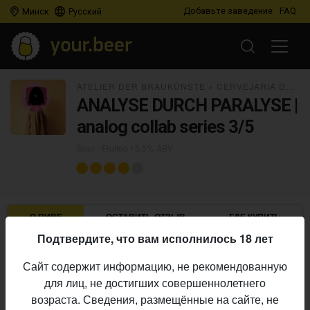
Добавьте заведение
FAQ
Минск
Русский
ATELIER DER BRAUKÜNSTE
×
CERVEJARIA DÁDIVA
ANALYSE DURCH PARALYSE |
analog collab series 3/5
Sour - Fruited
• 5,5% ABV
О ПИВЕ
ОСТАВИТЬ ОТЗЫВ
ГДЕ КУПИТЬ
Подтвердите, что вам исполнилось 18 лет
Atelier der Braukünste
×
Cervejaria Dádiva
×
Bl
Пивоварни:
Сайт содержит информацию, не рекомендованную
Sour - Fruited
Стиль:
для лиц, не достигших совершеннолетнего
5,5%
Алкоголь:
возраста. Сведения, размещённые на сайте, не
Начало