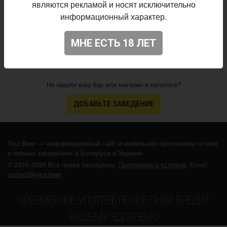
являются рекламой и носят исключительно
25.11.2021
выпуска:
информационный характер.
3.895
Оценка:
МНЕ ЕСТЬ 18 ЛЕТ
Не нашли ваш бар или магазин в каталоге?
ДОБАВЬТЕ ЗАВЕДЕНИЕ
Your.Beer — информационный сайт и мобильное приложение о пиве
и пивных заведениях в Беларуси и Украине
© 2016–2026 Все права защищены.
Положения и условия
. Email:
contact@your.beer
ЧРЕЗМЕРНОЕ УПОТРЕБЛЕНИЕ ПИВА ВРЕДИТ
ВАШЕМУ ЗДОРОВЬЮ