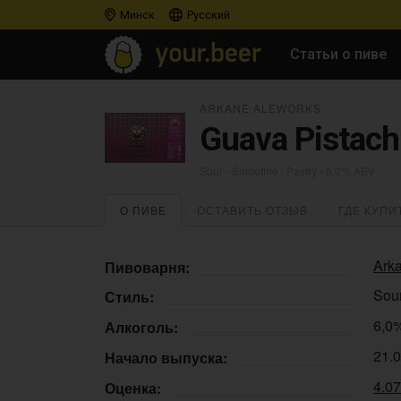
Минск
Русский
Статьи о пиве
ARKANE ALEWORKS
Guava Pistach
Sour - Smoothie / Pastry
• 6,0% ABV
О ПИВЕ
ОСТАВИТЬ ОТЗЫВ
ГДЕ КУПИ
Ark
Пивоварня:
Sour
Стиль:
6,0
Алкоголь:
21.
Начало выпуска:
4.0
Оценка: