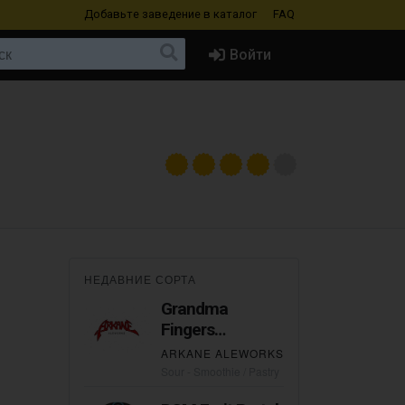
Добавьте заведение
в каталог
FAQ
Войти
НЕДАВНИЕ СОРТА
Grandma
Fingers
Strawberry, Key
ARKANE ALEWORKS
Lime Marlow
Sour - Smoothie / Pastry