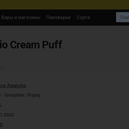
Поиск:
Бары и магазины
Пивоварни
Сорта
io Cream Puff
ТЬ
ane Aleworks
 - Smoothie / Pastry
%
01.2023
75