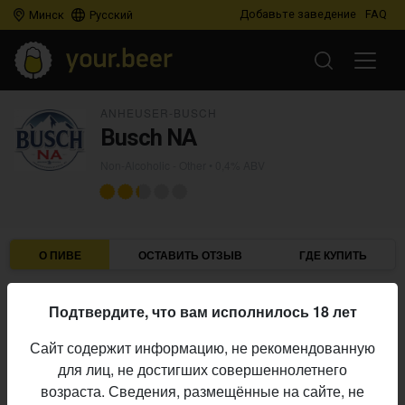
Добавьте заведение
FAQ
Минск
Русский
ANHEUSER-BUSCH
Busch NA
Non-Alcoholic - Other
• 0,4% ABV
О ПИВЕ
ОСТАВИТЬ ОТЗЫВ
ГДЕ КУПИТЬ
Anheuser-Busch
Пивоварня:
Подтвердите, что вам исполнилось 18 лет
Non-Alcoholic - Other
Стиль:
Сайт содержит информацию, не рекомендованную
0,4%
Алкоголь:
для лиц, не достигших совершеннолетнего
Начало
возраста. Сведения, размещённые на сайте, не
15.03.2011
выпуска: