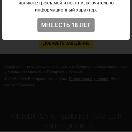
являются рекламой и носят исключительно
информационный характер.
МНЕ ЕСТЬ 18 ЛЕТ
Не нашли ваш бар или магазин в каталоге?
ДОБАВЬТЕ ЗАВЕДЕНИЕ
Your.Beer — информационный сайт и мобильное приложение о пиве
и пивных заведениях в Беларуси и Украине
© 2016–2026 Все права защищены.
Положения и условия
. Email:
contact@your.beer
ЧРЕЗМЕРНОЕ УПОТРЕБЛЕНИЕ ПИВА ВРЕДИТ
ВАШЕМУ ЗДОРОВЬЮ