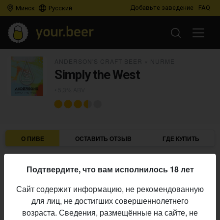
Добавьте заведение
FAQ
Минск
Русский
ANDERSON'S CRAFT BEER
×
NURME
Simply the West
• 5,3% ABV
О ПИВЕ
ОСТАВИТЬ ОТЗЫВ
ГДЕ КУПИТЬ
Anderson's Craft Beer
×
Nurme
Пивоварни:
Подтвердите, что вам исполнилось 18 лет
5,3%
Алкоголь:
Сайт содержит информацию, не рекомендованную
Начало
для лиц, не достигших совершеннолетнего
27.05.2025
выпуска:
возраста. Сведения, размещённые на сайте, не
3.514
Оценка: