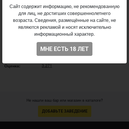
вода, ячмень и два вида солода — ржаной и ячменный
Сайт содержит информацию, не рекомендованную
светлый.
для лиц, не достигших совершеннолетнего
возраста. Сведения, размещённые на сайте, не
Аліварыя
Пивоварня:
являются рекламой и носят исключительно
Kvass
Стиль:
информационный характер.
0,5%
Алкоголь:
постоянный выпуск
Производство:
МНЕ ЕСТЬ 18 ЛЕТ
Начало
10.04.2018
выпуска:
3.271
Оценка:
Не нашли ваш бар или магазин в каталоге?
ДОБАВЬТЕ ЗАВЕДЕНИЕ