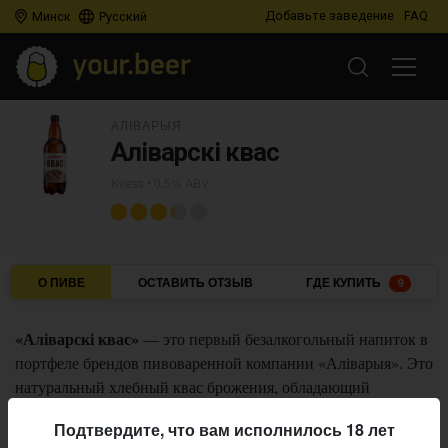
Добавьте заведение
FAQ
Минск
Русский
АЛІВАРЫЯ
Аліварскі квас
Kvass
• 0,5% ABV
О ПИВЕ
ОСТАВИТЬ ОТЗЫВ
ГДЕ КУПИТЬ
9
«Аліварскі квас»
— это первый безалкогольный напиток в
портфеле брендов пивоваренной компании «Аліварыя». Это
натуральный хлебный квас брожения, обладающий
освежающим кисло-сладким вкусом с оттенком свежего
Подтвердите, что вам исполнилось 18 лет
ржаного хлеба. Основными компонентами кваса являются