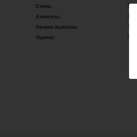
Brow
Стиль:
6,8
Алкоголь:
16.
Начало выпуска:
N/A
Оценка: