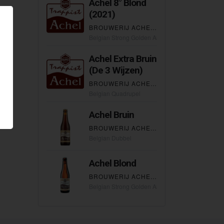
Achel 8° Blond
(2021)
BROUWERIJ ACHELSE KLUIS
Belgian Strong Golden Ale
Achel Extra Bruin
(De 3 Wijzen)
BROUWERIJ ACHELSE KLUIS
Belgian Quadrupel
Achel Bruin
BROUWERIJ ACHELSE KLUIS
Belgian Dubbel
Achel Blond
BROUWERIJ ACHELSE KLUIS
Belgian Strong Golden Ale