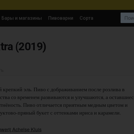
Поиск:
Бары и магазины
Пивоварни
Сорта
tra (2019)
ТЬ
крепкий эль. Пиво с дображиванием после розлива в
ества со временем развиваются и улучшаются, а оставшиес
тнёность. Пиво отличается приятным медным цветом и
уктово-пряный букет с оттенками ириса и карамели.
werij Achelse Kluis