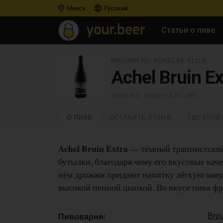
Минск
Русский
Статьи о пиве
BROUWERIJ ACHELSE KLUIS
Achel Bruin Ex
Brown Ale - Belgian
• 6,8% ABV
О ПИВЕ
ОСТАВИТЬ ОТЗЫВ
ГДЕ КУПИ
Achel Bruin Extra
— тёмный траппистский 
бутылки, благодаря чему его вкусовые кач
нём дрожжи придают напитку лёгкую заму
высокой пенной шапкой. Во вкусе пива фр
Brou
Пивоварня: