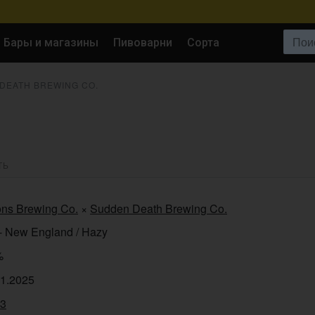
Поиск:
Бары и магазины
Пивоварни
Сорта
DEATH BREWING CO.
ТЬ
ons Brewing Co.
×
Sudden Death Brewing Co.
- New England / Hazy
%
11.2025
93