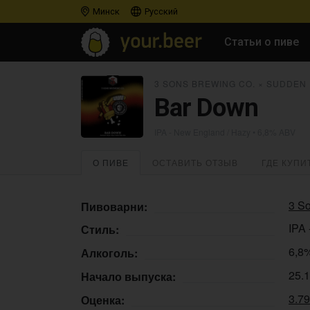
Минск
Русский
Статьи о пиве
3 SONS BREWING CO.
×
SUDDEN 
Bar Down
IPA - New England / Hazy
• 6,8% ABV
О ПИВЕ
ОСТАВИТЬ ОТЗЫВ
ГДЕ КУПИ
3 S
Пивоварни:
IPA 
Стиль:
6,8
Алкоголь:
25.
Начало выпуска:
3.7
Оценка: