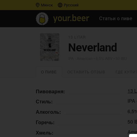
Минск
Русский
Статьи о пиве
13 LITAR
Neverland
IPA - American
• 6,5% ABV • 50 IBU
О ПИВЕ
ОСТАВИТЬ ОТЗЫВ
ГДЕ КУПИ
13 L
Пивоварня:
IPA 
Стиль:
6,5
Алкоголь:
50 
Горечь:
Amar
Хмель: