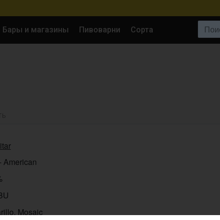
Поиск:
Бары и магазины
Пивоварни
Сорта
ТЬ
itar
- American
%
IBU
illo, Mosaic