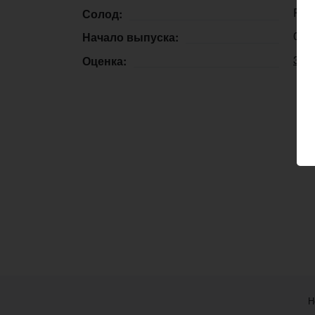
Pale
Солод:
01.
Начало выпуска:
3.8
Оценка:
Н