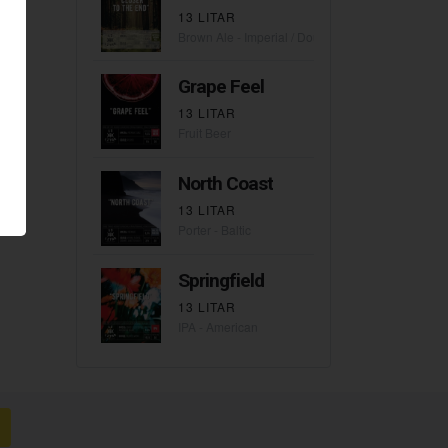
13 LITAR
Brown Ale - Imperial / Double
Grape Feel
13 LITAR
Fruit Beer
North Coast
13 LITAR
Porter - Baltic
Springfield
13 LITAR
IPA - American