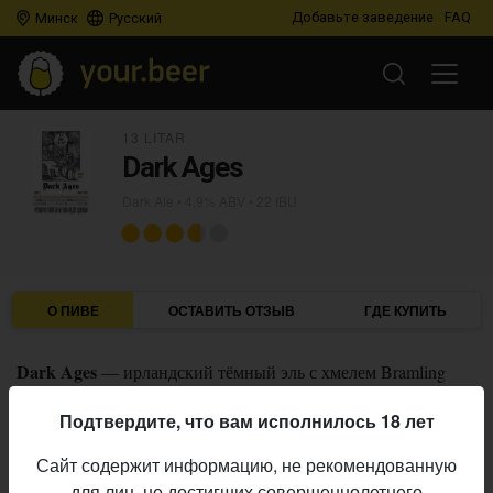
Добавьте заведение
FAQ
Минск
Русский
13 LITAR
Dark Ages
Dark Ale
• 4,9% ABV • 22 IBU
О ПИВЕ
ОСТАВИТЬ ОТЗЫВ
ГДЕ КУПИТЬ
Dark Ages
— ирландский тёмный эль с хмелем Bramling
Cross.
Подтвердите, что вам исполнилось 18 лет
13 Litar
Пивоварня:
Сайт содержит информацию, не рекомендованную
Dark Ale
Стиль:
для лиц, не достигших совершеннолетнего