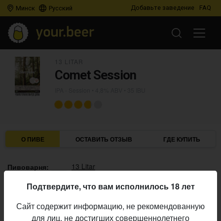
Добавьте заведение
FAQ
Минск
Русский
13 LITAR
Comet Session
IPA - Session
• 4,8% ABV • 35 IBU
О ПИВЕ
ОСТАВИТЬ ОТЗЫВ
ГДЕ КУПИТЬ
13 Litar
Пивоварня:
IPA - Session
Стиль:
Подтвердите, что вам исполнилось 18 лет
12,0%
Плотность:
Сайт содержит информацию, не рекомендованную
4,8%
Алкоголь:
для лиц, не достигших совершеннолетнего
35 IBU
Горечь: