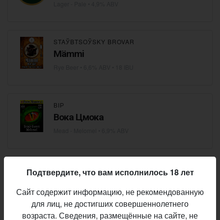
Lager - Pale
• 4,9% ABV
STAЎBTSOЎSKY BROVAR
Mämmi
Rye Beer
• 6,6% ABV • 18 IBU
ВІР
Вока Цмока
Mead - Melomel
• 6,9% ABV
BRAUNING BIER
Подтвердите, что вам исполнилось 18 лет
Hood River (Худ-Ривер)
Сайт содержит информацию, не рекомендованную
IPA - Session
• 4,5% ABV • 38 IBU
для лиц, не достигших совершеннолетнего
возраста. Сведения, размещённые на сайте, не