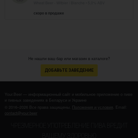
Wheat Beer - Witbier / Blanche
• 5,0% ABV
скоро в продаже
Не нашли ваш бар или магазин в каталоге?
ДОБАВЬТЕ ЗАВЕДЕНИЕ
Your.Beer — информационный сайт и мобильное приложение о пиве
и пивных заведениях в Беларуси и Украине
© 2016–2026 Все права защищены.
Положения и условия
. Email:
contact@your.beer
ЧРЕЗМЕРНОЕ УПОТРЕБЛЕНИЕ ПИВА ВРЕДИТ
ВАШЕМУ ЗДОРОВЬЮ