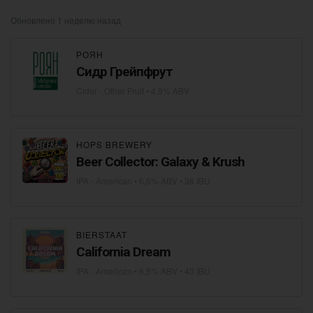
Обновлено 1 неделю назад
РОЯН
Сидр Грейпфрут
Cider - Other Fruit
• 4,9% ABV
HOPS BREWERY
Beer Collector: Galaxy & Krush
IPA - American
• 6,5% ABV • 38 IBU
BIERSTAAT
California Dream
IPA - American
• 6,5% ABV • 40 IBU