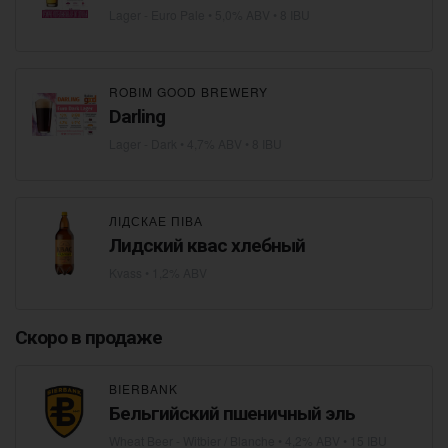
Lager - Euro Pale
• 5,0% ABV • 8 IBU
ROBIM GOOD BREWERY
Darling
Lager - Dark
• 4,7% ABV • 8 IBU
ЛІДСКАЕ ПІВА
Лидский квас хлебный
Kvass
• 1,2% ABV
Скоро в продаже
BIERBANK
Бельгийский пшеничный эль
Wheat Beer - Witbier / Blanche
• 4,2% ABV • 15 IBU