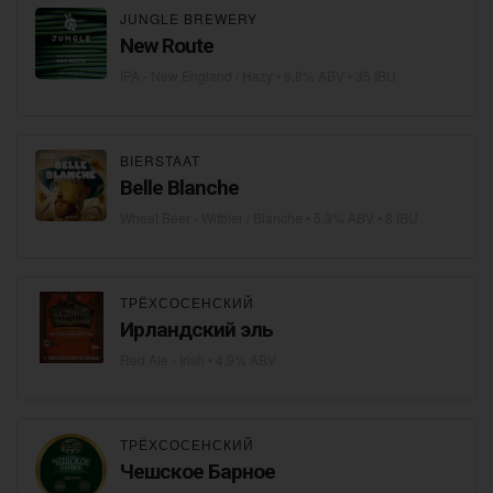
JUNGLE BREWERY
New Route
IPA - New England / Hazy
• 6,8% ABV • 35 IBU
BIERSTAAT
Belle Blanche
Wheat Beer - Witbier / Blanche
• 5,3% ABV • 8 IBU
ТРЁХСОСЕНСКИЙ
Ирландский эль
Red Ale - Irish
• 4,9% ABV
ТРЁХСОСЕНСКИЙ
Чешское Барное