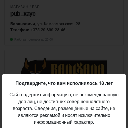
МАГАЗИН
/
БАР
pub_xayc
Барановичи
, ул. Комсомольская, 28
Телефон:
+375 29 899-28-46
Работает сегодня до 23:00
Подтвердите, что вам исполнилось 18 лет
Сайт содержит информацию, не рекомендованную
для лиц, не достигших совершеннолетнего
возраста. Сведения, размещённые на сайте, не
МАГАЗИН
Вальхалла
являются рекламой и носят исключительно
информационный характер.
Барановичи
, ул. Советская, 119/1