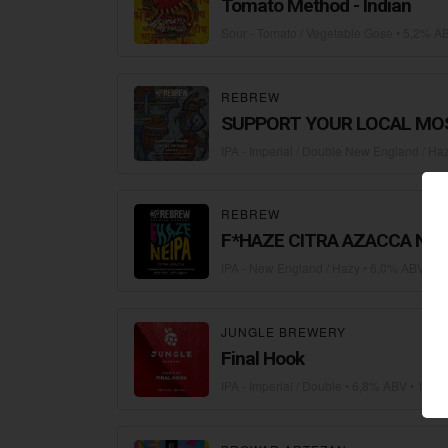
Tomato Method - Indian
Sour - Tomato / Vegetable Gose
• 5,2% AB
REBREW
SUPPORT YOUR LOCAL MO
IPA - Imperial / Double New England / Ha
REBREW
F*HAZE CITRA AZAC
IPA - New England / Hazy
• 6,0% ABV • 15
JUNGLE BREWERY
Final Hook
IPA - Imperial / Double
• 6,8% ABV • 100 I