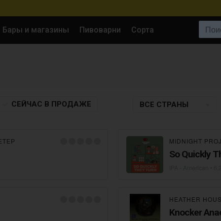
Поиск:
Бары и магазины
Пивоварни
Сорта
СЕЙЧАС
В ПРОДАЖЕ
ВСЕ СТРАНЫ
ЕТЕР
MIDNIGHT PRO
So Quickly T
IPA - American
• 6,
HEATHER HOU
Knocker Anae