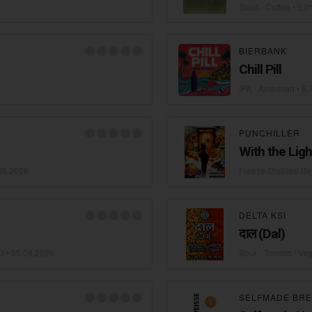
Stout - Coffee
• 5,0
BIERBANK
Сhill Pill
IPA - American
• 6,
PUNCHILLER
With the Ligh
08.2026
Freeze-Distilled Be
DELTA KSI
दाल (Dal)
U •
05.08.2026
Sour - Tomato / Ve
SELFMADE BR