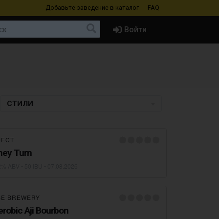
Добавьте заведение
в каталог
FAQ
Войти
СТИЛИ
JECT
hey Turn
2% ABV • 50 IBU •
07.08.2026
SE BREWERY
robic Aji Bourbon