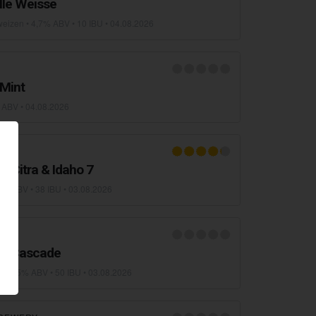
lle Weisse
weizen
• 4,7% ABV • 10 IBU •
04.08.2026
Mint
 ABV •
04.08.2026
Y
r: Citra & Idaho 7
5% ABV • 38 IBU •
03.08.2026
 & Cascade
n
• 5,5% ABV • 50 IBU •
03.08.2026