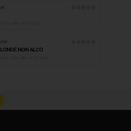
EK
• 0,5% ABV •
31.07.2026
AKOW
BLONDE NON ALCO
le Ale
• 0,5% ABV •
31.07.2026