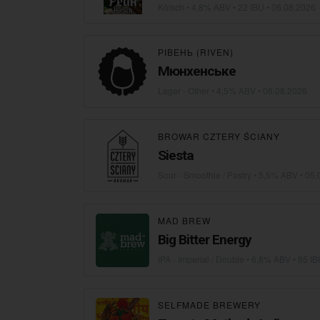
Kölsch
• 4,8% ABV • 22 IBU •
06.08.2026
РІВЕНЬ (RIVEN)
Мюнхенське
Lager - Other
• 4,5% ABV •
06.08.2026
BROWAR CZTERY ŚCIANY
Siesta
Sour - Smoothie / Pastry
• 5,5% ABV •
05.
MAD BREW
Big Bitter Energy
IPA - Imperial / Double
• 6,8% ABV • 85 IB
SELFMADE BREWERY