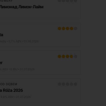
BREWERY
 Лимонад Лимон-Лайм
ta
astry
• 5,7% ABV •
01.08.2026
er
% ABV • 5 IBU •
31.07.2026
POD DĘBEM
ka Róża 2026
 6,8% ABV •
31.07.2026