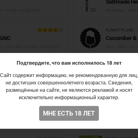
Selfmade He
V • 10 IBU •
04.08.2026
Wheat Beer - Hefe
FUNKY FLUID
SAIC
Cucumber & 
zy
• 6,8% ABV • 20 IBU •
04.08.2026
Sour - Other
• 4,0%
Подтвердите, что вам исполнилось 18 лет
HOPS BREWER
CA NEIPA
Beer Collecto
Сайт содержит информацию, не рекомендованную для лиц,
не достигших совершеннолетнего возраста. Сведения,
 IBU •
04.08.2026
IPA - American
• 6,
размещённые на сайте, не являются рекламой и носят
исключительно информационный характер.
MALANKA
Mlosć: Talus
МНЕ ЕСТЬ 18 ЛЕТ
BU •
03.08.2026
Pale Ale - America