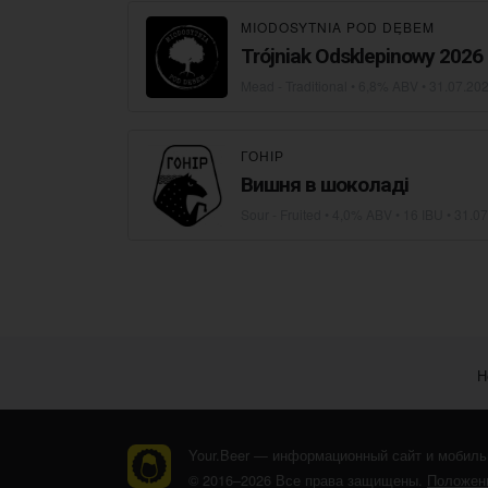
MIODOSYTNIA POD DĘBEM
Trójniak Odsklepinowy 2026
Mead - Traditional
• 6,8% ABV •
31.07.20
ГОНІР
Вишня в шоколаді
Sour - Fruited
• 4,0% ABV • 16 IBU •
31.07
Н
Your.Beer — информационный сайт и мобиль
© 2016–2026 Все права защищены.
Положени