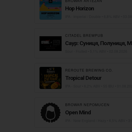
BROWAR ARTEZAN
Hop Horizon
IPA - Imperial / Double
• 6,8% ABV •
03.08
CITADEL BREWPUB
Саур: Суниця, Полуниця, М
Sour - Fruited
• 5,1% ABV •
02.08.2026
REROUTE BREWING CO.
Tropical Detour
IPA - Sour
• 6,2% ABV • 55 IBU •
01.08.20
BROWAR NEPOMUCEN
Open Mind
IPA - New England / Hazy
• 6,5% ABV •
31