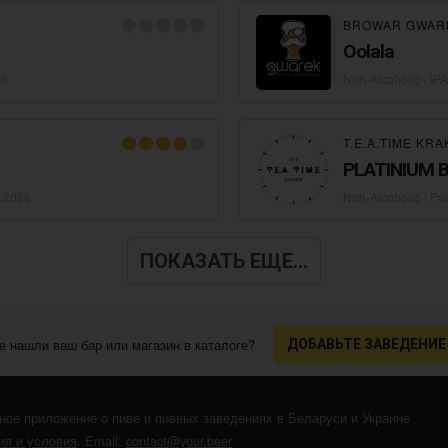
BROWAR GWAR
Oolala
26
Non-Alcoholic - IPA
T.E.A.TIME KR
PLATINIUM 
.2026
Non-Alcoholic - Pa
ПОКАЗАТЬ ЕЩЕ...
е нашли ваш бар или магазин в каталоге?
ДОБАВЬТЕ ЗАВЕДЕНИЕ
ное приложение о пиве и пивных заведениях в Беларуси и Украине
я и условия
. Email:
contact@your.beer