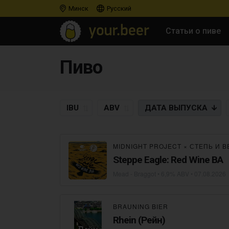
Минск
Русский
Статьи о пиве
Пиво
IBU
ABV
ДАТА
ВЫПУСКА
MIDNIGHT PROJECT
×
СТЕПЬ И В
Steppe Eagle: Red Wine BA
Mead - Braggot
• 6,9% ABV •
07.08.2026
BRAUNING BIER
Rhein (Рейн)