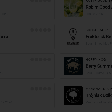
ROBIM GOOD 
Robim Good
.2026
•
03.08.2026
BROKREACJA
ʼята
Fruktolisk Be
Sour - Smoothie / P
HOPPY HOG
Berry Summ
26
Sour - Fruited
• 4,5
MIODOSYTNIA 
Trójniak Dzi
.07.2026
Mead - Traditional
•