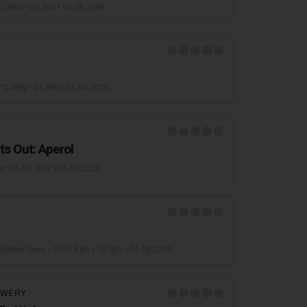
% ABV • 25 IBU •
06.08.2026
7% ABV • 45 IBU •
05.08.2026
ts Out: Aperol
er
• 6,8% ABV •
05.08.2026
getable Gose
• 5,9% ABV • 10 IBU •
04.08.2026
EWERY