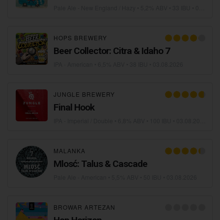
Pale Ale - New England / Hazy
• 5,2% ABV • 33 IBU •
04.08.2026
HOPS BREWERY
Beer Collector: Citra & Idaho 7
IPA - American
• 6,5% ABV • 38 IBU •
03.08.2026
JUNGLE BREWERY
Final Hook
IPA - Imperial / Double
• 6,8% ABV • 100 IBU •
03.08.2026
MALANKA
Mlosć: Talus & Cascade
Pale Ale - American
• 5,5% ABV • 50 IBU •
03.08.2026
BROWAR ARTEZAN