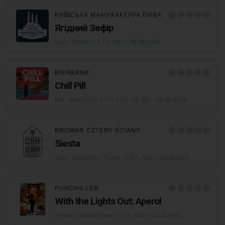
КИЇВСЬКА МАНУФАКТУРА ПИВА
Ягідний Зефір
Sour - Fruited
• 4,1% ABV •
06.08.2026
BIERBANK
Сhill Pill
IPA - American
• 6,7% ABV • 45 IBU •
05.08.2026
BROWAR CZTERY ŚCIANY
Siesta
Sour - Smoothie / Pastry
• 5,5% ABV •
05.08.2026
PUNCHILLER
With the Lights Out: Aperol
Freeze-Distilled Beer
• 6,8% ABV •
05.08.2026