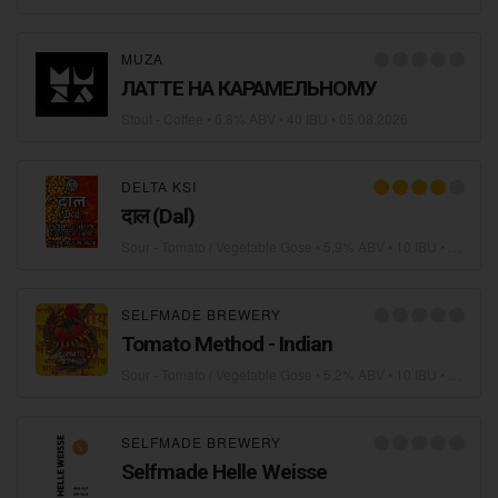
MUZA
ЛАТТЕ НА КАРАМЕЛЬНОМУ
Stout - Coffee
• 6,8% ABV • 40 IBU •
05.08.2026
DELTA KSI
दाल (Dal)
Sour - Tomato / Vegetable Gose
• 5,9% ABV • 10 IBU •
04.08.2
SELFMADE BREWERY
Tomato Method - Indian
Sour - Tomato / Vegetable Gose
• 5,2% ABV • 10 IBU •
04.08.2
SELFMADE BREWERY
Selfmade Helle Weisse