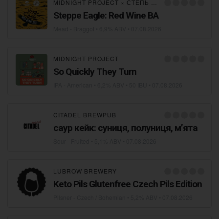
MIDNIGHT PROJECT
×
СТЕПЬ И ВЕТЕР
Steppe Eagle: Red Wine BA
Mead - Braggot
• 6,9% ABV •
07.08.2026
MIDNIGHT PROJECT
So Quickly They Turn
IPA - American
• 6,2% ABV • 50 IBU •
07.08.2026
CITADEL BREWPUB
саур кейк: суниця, полуниця, мʼята
Sour - Fruited
• 5,1% ABV •
07.08.2026
LUBROW BREWERY
Keto Pils Glutenfree Czech Pils Edition
Pilsner - Czech / Bohemian
• 5,2% ABV •
07.08.2026