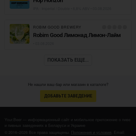
Hop Horizon
IPA - Imperial / Double
• 6,8% ABV •
03.08.2026
ROBIM GOOD BREWERY
Robim Good Лимонад Лимон-Лайм
•
03.08.2026
ПОКАЗАТЬ ЕЩЕ...
Не нашли ваш бар или магазин в каталоге?
ДОБАВЬТЕ ЗАВЕДЕНИЕ
Your.Beer — информационный сайт и мобильное приложение о пиве
и пивных заведениях в Беларуси и Украине
© 2016–2026 Все права защищены.
Положения и условия
. Email: