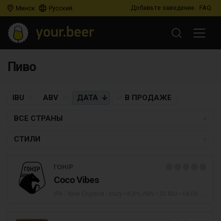
Добавьте заведение
FAQ
Минск
Русский
Пиво
IBU
ABV
ДАТА
В ПРОДАЖЕ
ВСЕ СТРАНЫ
СТИЛИ
ГОНІР
Coco Vibes
IPA - New England / Hazy
• 6,8% ABV • 20 IBU •
08.08.2026