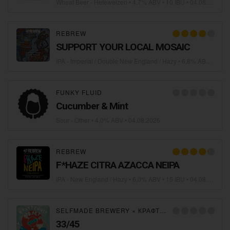
Wheat Beer - Hefeweizen
• 4,7% ABV • 10 IBU •
04.08.2026
REBREW
SUPPORT YOUR LOCAL MOSAIC
IPA - Imperial / Double New England / Hazy
• 6,8% ABV • 20 IBU •
FUNKY FLUID
Cucumber & Mint
Sour - Other
• 4,0% ABV •
04.08.2026
REBREW
F*HAZE CITRA AZACCA NEIPA
IPA - New England / Hazy
• 6,0% ABV • 15 IBU •
04.08.2026
SELFMADE BREWERY
×
КРАФТЕЙНЕР
33/45