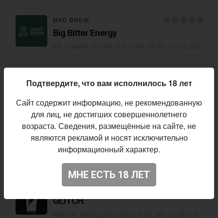
MAD BREW
Big Bitter Energy
IPA - Imperial / Double
• 6,8% ABV • 85 IBU •
05.08.2026
VOLTA BREWERY
Подтвердите, что вам исполнилось 18 лет
KYIV - MUNICH
Сайт содержит информацию, не рекомендованную
• 4,5% ABV • 25 IBU •
05.08.2026
для лиц, не достигших совершеннолетнего
возраста. Сведения, размещённые на сайте, не
SLOW FLOW GROUP (SMYKAN)
являются рекламой и носят исключительно
Smykan 2025
информационный характер.
Cider - Dry
• 6,8% ABV •
05.08.2026
МНЕ ЕСТЬ 18 ЛЕТ
VOLTA BREWERY
GLITCH
Pale Ale - New England / Hazy
• 6,0% ABV • 30 IBU •
05.08.2026