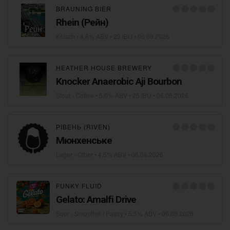
BRAUNING BIER
Rhein (Рейн)
Kölsch
• 4,8% ABV • 22 IBU •
06.08.2026
HEATHER HOUSE BREWERY
Knocker Anaerobic Aji Bourbon
Stout - Coffee
• 5,0% ABV • 25 IBU •
06.08.2026
РІВЕНЬ (RIVEN)
Мюнхенське
Lager - Other
• 4,5% ABV •
06.08.2026
FUNKY FLUID
Gelato: Amalfi Drive
Sour - Smoothie / Pastry
• 5,5% ABV •
06.08.2026