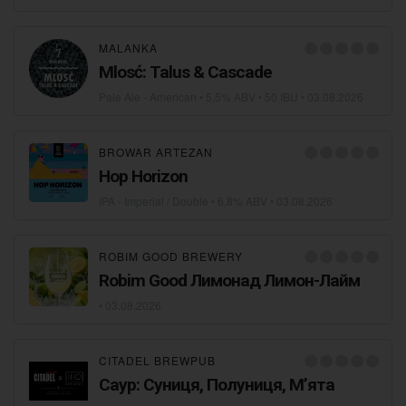
MALANKA
Mlosć: Talus & Cascade
Pale Ale - American
• 5,5% ABV • 50 IBU •
03.08.2026
BROWAR ARTEZAN
Hop Horizon
IPA - Imperial / Double
• 6,8% ABV •
03.08.2026
ROBIM GOOD BREWERY
Robim Good Лимонад Лимон-Лайм
•
03.08.2026
CITADEL BREWPUB
Саур: Суниця, Полуниця, Мʼята