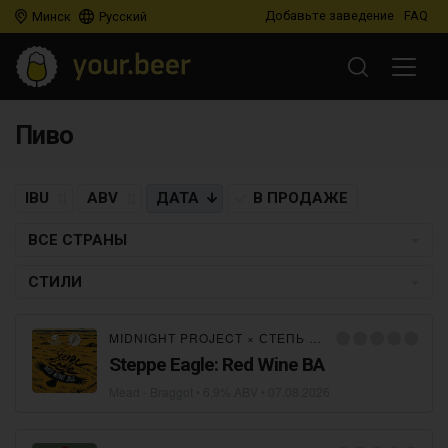
Добавьте заведение
FAQ
Минск
Русский
Пиво
IBU
ABV
ДАТА
В ПРОДАЖЕ
ВСЕ СТРАНЫ
СТИЛИ
MIDNIGHT PROJECT
×
СТЕПЬ И ВЕТЕР
Steppe Eagle: Red Wine BA
Mead - Braggot
• 6,9% ABV •
07.08.2026