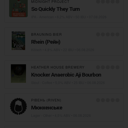
MIDNIGHT PROJECT
So Quickly They Turn
IPA - American
• 6,2% ABV • 50 IBU •
07.08.2026
BRAUNING BIER
Rhein (Рейн)
Kölsch
• 4,8% ABV • 22 IBU •
06.08.2026
HEATHER HOUSE BREWERY
Knocker Anaerobic Aji Bourbon
Stout - Coffee
• 5,0% ABV • 25 IBU •
06.08.2026
РІВЕНЬ (RIVEN)
Мюнхенське
Lager - Other
• 4,5% ABV •
06.08.2026