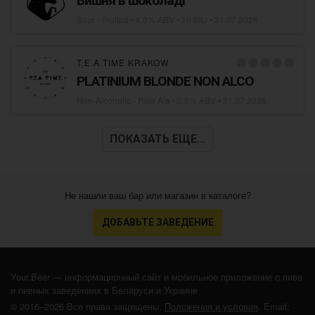
Вишня в шоколаді
Sour - Fruited
• 4,0% ABV • 16 IBU •
31.07.2026
T.E.A.TIME KRAKOW
PLATINIUM BLONDE NON ALCO
Non-Alcoholic - Pale Ale
• 0,5% ABV •
31.07.2026
ПОКАЗАТЬ ЕЩЕ...
Не нашли ваш бар или магазин в каталоге?
ДОБАВЬТЕ ЗАВЕДЕНИЕ
Your.Beer — информационный сайт и мобильное приложение о пиве
и пивных заведениях в Беларуси и Украине
© 2016–2026 Все права защищены.
Положения и условия
. Email: