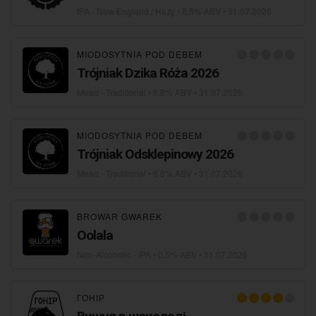
IPA - New England / Hazy
• 6,5% ABV •
31.07.2026
MIODOSYTNIA POD DĘBEM
Trójniak Dzika Róża 2026
Mead - Traditional
• 6,8% ABV •
31.07.2026
MIODOSYTNIA POD DĘBEM
Trójniak Odsklepinowy 2026
Mead - Traditional
• 6,8% ABV •
31.07.2026
BROWAR GWAREK
Oolala
Non-Alcoholic - IPA
• 0,5% ABV •
31.07.2026
ГОНІР