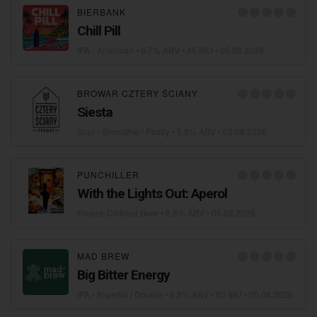
BIERBANK
Сhill Pill
IPA - American
• 6,7% ABV • 45 IBU •
05.08.2026
BROWAR CZTERY ŚCIANY
Siesta
Sour - Smoothie / Pastry
• 5,5% ABV •
05.08.2026
PUNCHILLER
With the Lights Out: Aperol
Freeze-Distilled Beer
• 6,8% ABV •
05.08.2026
MAD BREW
Big Bitter Energy
IPA - Imperial / Double
• 6,8% ABV • 85 IBU •
05.08.2026