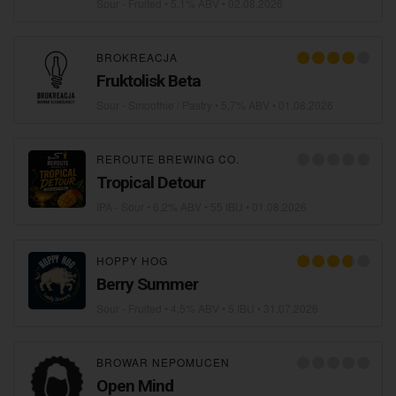
Sour - Fruited
• 5,1% ABV •
02.08.2026
BROKREACJA
Fruktolisk Beta
Sour - Smoothie / Pastry
• 5,7% ABV •
01.08.2026
REROUTE BREWING CO.
Tropical Detour
IPA - Sour
• 6,2% ABV • 55 IBU •
01.08.2026
HOPPY HOG
Berry Summer
Sour - Fruited
• 4,5% ABV • 5 IBU •
31.07.2026
BROWAR NEPOMUCEN
Open Mind