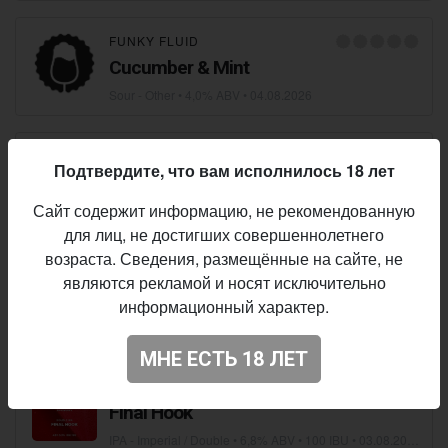
FUNKY FLUID
Cucumber & Mint
Sour - Other
• 4,0% ABV •
04.08.2026
REBREW
Подтвердите, что вам исполнилось 18 лет
F*HAZE CITRA AZACCA NEIPA
Сайт содержит информацию, не рекомендованную
IPA - New England / Hazy
• 6,0% ABV • 15 IBU •
04.08.2026
для лиц, не достигших совершеннолетнего
возраста. Сведения, размещённые на сайте, не
HOPS BREWERY
являются рекламой и носят исключительно
Beer Collector: Citra & Idaho 7
информационный характер.
IPA - American
• 6,5% ABV • 38 IBU •
03.08.2026
МНЕ ЕСТЬ 18 ЛЕТ
JUNGLE BREWERY
Final Hook
IPA - Imperial / Double
• 6,8% ABV • 100 IBU •
03.08.2026