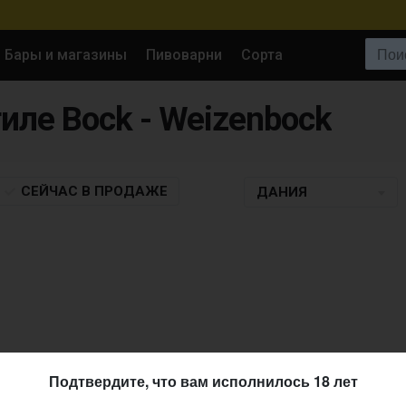
Поиск:
Бары и магазины
Пивоварни
Сорта
тиле Bock - Weizenbock
СЕЙЧАС
В ПРОДАЖЕ
ДАНИЯ
Подтвердите, что вам исполнилось 18 лет