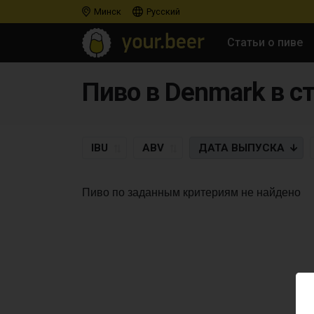
Минск
Русский
Статьи о пиве
Пиво в Denmark в с
IBU
ABV
ДАТА
ВЫПУСКА
Пиво по заданным критериям не найдено