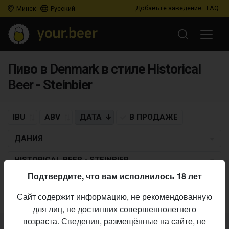
Добавьте заведение
FAQ
Минск
Русский
Пиво в Denmark в стиле Historical
Beer - Steinbier
IBU
ABV
ДАТА
В ПРОДАЖЕ
ДАНИЯ
HISTORICAL BEER - STEINBIER
Подтвердите, что вам исполнилось 18 лет
Пиво по заданным критериям не найдено
Сайт содержит информацию, не рекомендованную
для лиц, не достигших совершеннолетнего
возраста. Сведения, размещённые на сайте, не
Не нашли ваш бар или магазин в каталоге?