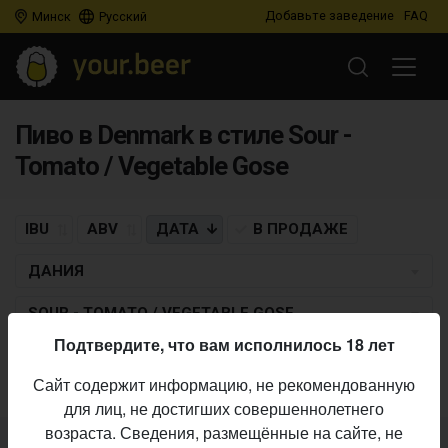
Добавьте заведение
FAQ
Минск
Русский
Пиво в Denmark в стиле Sour -
Tomato / Vegetable Gose
IBU
ABV
ДАТА
В ПРОДАЖЕ
ДАНИЯ
SOUR - TOMATO / VEGETABLE GOSE
Подтвердите, что вам исполнилось 18 лет
Пиво по заданным критериям не найдено
Сайт содержит информацию, не рекомендованную
для лиц, не достигших совершеннолетнего
возраста. Сведения, размещённые на сайте, не
Не нашли ваш бар или магазин в каталоге?