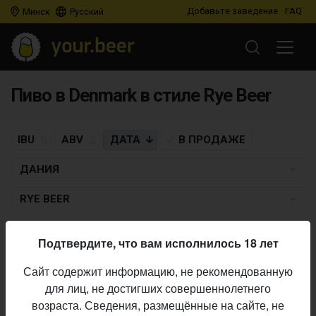
Добавьте заведение
FAQ
Минск
Русский
Пиво в Denmark в стиле Rye Beer
IBU
ABV
ДАТА
В ПРОДАЖЕ
ДАНИЯ
RYE BEER
BUDDELSHIP BRAUEREI
×
TO ØL
Подтвердите, что вам исполнилось 18 лет
Man O‘Sting
Сайт содержит информацию, не рекомендованную
Rye Beer
• 4,9% ABV • 35 IBU •
14.04.2018
для лиц, не достигших совершеннолетнего
возраста. Сведения, размещённые на сайте, не