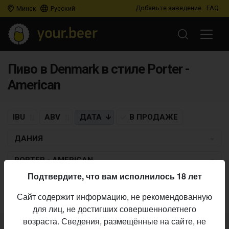
Добавьте заведение
FAQ
Минск
Русский
Пиво в Denmark в стиле Porter -
American
IBU
ABV
ДАТА
В ПРОДАЖЕ
ДАНИЯ
PORTER - AMERICAN
Подтвердите, что вам исполнилось 18 лет
Пиво по заданным критериям не найдено
Сайт содержит информацию, не рекомендованную
для лиц, не достигших совершеннолетнего
возраста. Сведения, размещённые на сайте, не
Не нашли ваш бар или магазин в каталоге?