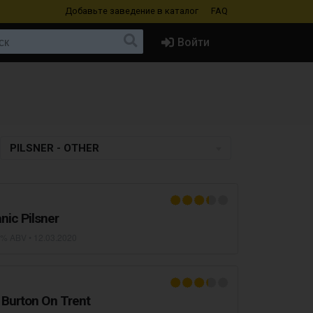
Добавьте заведение
в каталог
FAQ
Войти
PILSNER - OTHER
nic Pilsner
7% ABV •
12.03.2020
 Burton On Trent