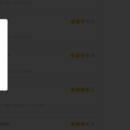
0% ABV •
04.12.2019
ROUP
r
8% ABV •
09.03.2019
ROUP
тяр
8% ABV •
25.06.2018
2% ABV • 50 IBU •
11.05.2012
ROUP