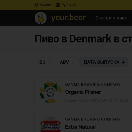
Минск
Русский
Статьи о пиве
Пиво в Denmark в сти
IBU
ABV
ДАТА
ВЫПУСКА
GAMMA BREWING COMPANY
Organic Pilsner
Pilsner - Other
• 4,8% ABV •
27.07.2021
GAMMA BREWING COMPANY
Extra Natural