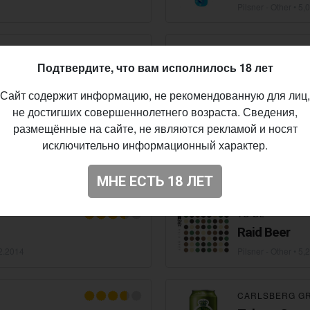
Pilsner - Other
• 5,
CARLSBERG G
Подтвердите, что вам исполнилось 18 лет
Danish Pilsne
Pilsner - Other
• 3,
Сайт содержит информацию, не рекомендованную для лиц,
не достигших совершеннолетнего возраста. Сведения,
размещённые на сайте, не являются рекламой и носят
CARLSBERG G
исключительно информационный характер.
Hopped
Веселий Ба
Pilsner - Other
• 3,
МНЕ ЕСТЬ 18 ЛЕТ
TO ØL
Raid Beer
2.2014
Pilsner - Other
• 5,
CARLSBERG G