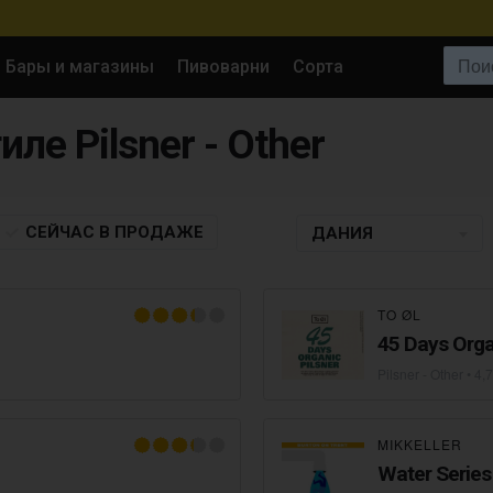
Поиск:
Бары и магазины
Пивоварни
Сорта
ле Pilsner - Other
СЕЙЧАС
В ПРОДАЖЕ
ДАНИЯ
TO ØL
45 Days Orga
Pilsner - Other
• 4,
MIKKELLER
Water Series