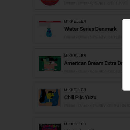
Pilsner - Other
• 4,5% ABV •
28.01.2020
MIKKELLER
Water Series Denmark
Pilsner - Other
• 5,0% ABV •
04.12.2019
MIKKELLER
American Dream Extra Dry-
Pilsner - Other
• 4,6% ABV •
06.07.2018
MIKKELLER
Chill Pils Yuzu
Pilsner - Other
• 4,7% ABV • 30 IBU •
05.0
MIKKELLER