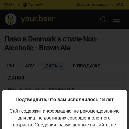
Добавьте заведение
FAQ
Минск
Русский
Пиво в Denmark в стиле Non-
Alcoholic - Brown Ale
IBU
ABV
ДАТА
В ПРОДАЖЕ
ДАНИЯ
NON-ALCOHOLIC - BROWN ALE
Подтвердите, что вам исполнилось 18 лет
Пиво по заданным критериям не найдено
Сайт содержит информацию, не рекомендованную
для лиц, не достигших совершеннолетнего
возраста. Сведения, размещённые на сайте, не
Не нашли ваш бар или магазин в каталоге?