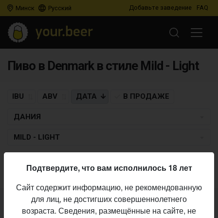
Добавьте заведение
FAQ
Минск
Русский
Пиво в Denmark в стиле Mild - Light
IBU
ABV
ДАТА
В ПРОДАЖЕ
ДАНИЯ
MILD - LIGHT
Пиво по заданным критериям не найдено
Подтвердите, что вам исполнилось 18 лет
Сайт содержит информацию, не рекомендованную
для лиц, не достигших совершеннолетнего
Не нашли ваш бар или магазин в каталоге?
возраста. Сведения, размещённые на сайте, не