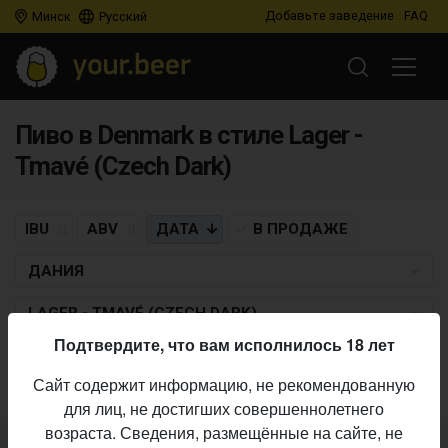
Добавьте заведение
FAQ
Минск
Русский
Пиво в Denmark в стиле Lager -
Tmavé (Czech Dark)
IBU
ABV
ДАТА
В ПРОДАЖЕ
ДАНИЯ
LAGER - TMAVÉ (CZECH DARK)
Подтвердите, что вам исполнилось 18 лет
Пиво по заданным критериям не найдено
Сайт содержит информацию, не рекомендованную
для лиц, не достигших совершеннолетнего
возраста. Сведения, размещённые на сайте, не
Не нашли ваш бар или магазин в каталоге?