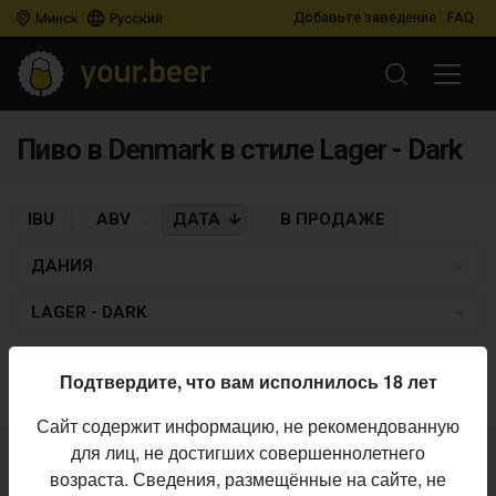
Добавьте заведение
FAQ
Минск
Русский
Пиво в Denmark в стиле Lager - Dark
IBU
ABV
ДАТА
В ПРОДАЖЕ
ДАНИЯ
LAGER - DARK
Пиво по заданным критериям не найдено
Подтвердите, что вам исполнилось 18 лет
Сайт содержит информацию, не рекомендованную
для лиц, не достигших совершеннолетнего
Не нашли ваш бар или магазин в каталоге?
возраста. Сведения, размещённые на сайте, не