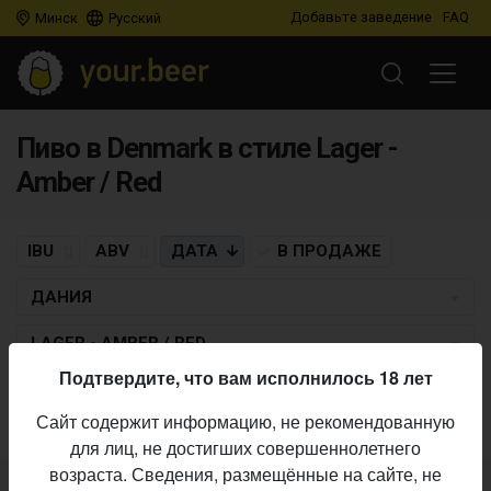
Добавьте заведение
FAQ
Минск
Русский
Пиво в Denmark в стиле Lager -
Amber / Red
IBU
ABV
ДАТА
В ПРОДАЖЕ
ДАНИЯ
LAGER - AMBER / RED
Подтвердите, что вам исполнилось 18 лет
Пиво по заданным критериям не найдено
Сайт содержит информацию, не рекомендованную
для лиц, не достигших совершеннолетнего
возраста. Сведения, размещённые на сайте, не
Не нашли ваш бар или магазин в каталоге?