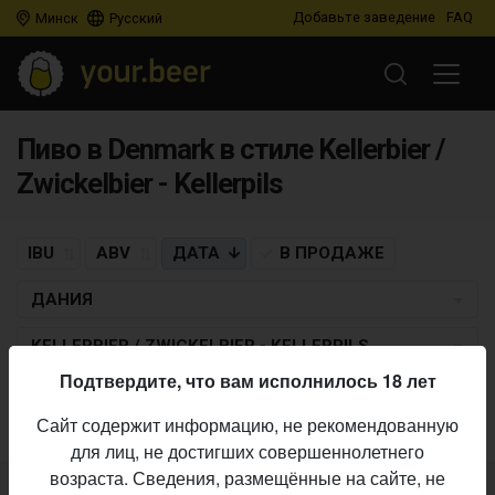
Добавьте заведение
FAQ
Минск
Русский
Пиво в Denmark в стиле Kellerbier /
Zwickelbier - Kellerpils
IBU
ABV
ДАТА
В ПРОДАЖЕ
ДАНИЯ
KELLERBIER / ZWICKELBIER - KELLERPILS
Подтвердите, что вам исполнилось 18 лет
Пиво по заданным критериям не найдено
Сайт содержит информацию, не рекомендованную
для лиц, не достигших совершеннолетнего
возраста. Сведения, размещённые на сайте, не
Не нашли ваш бар или магазин в каталоге?