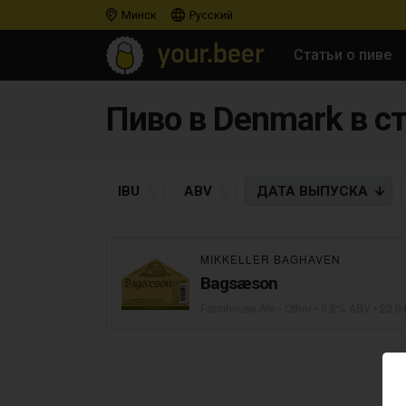
Минск
Русский
Статьи о пиве
Пиво в Denmark в ст
IBU
ABV
ДАТА
ВЫПУСКА
MIKKELLER BAGHAVEN
Bagsæson
Farmhouse Ale - Other
• 6,8% ABV •
23.0