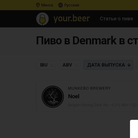
Минск
Русский
Статьи о пиве
Пиво в Denmark в ст
IBU
ABV
ДАТА
ВЫПУСКА
MUNKEBO BREWERY
Noel
Belgian Strong Dark Ale
• 6,5% ABV • 32 