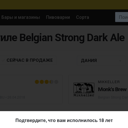
Поиск:
Бары и магазины
Пивоварни
Сорта
иле Belgian Strong Dark Ale
СЕЙЧАС
В ПРОДАЖЕ
ДАНИЯ
MIKKELLER
Monk's Brew
IBU •
26.04.2018
Belgian Strong Dar
Подтвердите, что вам исполнилось 18 лет