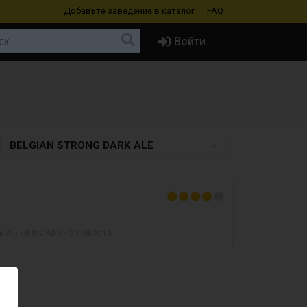
Добавьте заведение
в каталог
FAQ
Войти
BELGIAN STRONG DARK ALE
k Ale
• 6,8% ABV •
20.09.2013