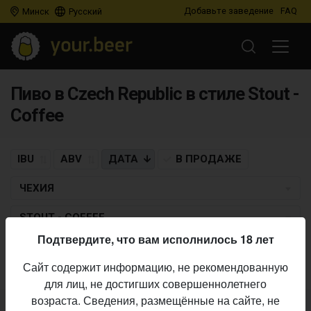
Добавьте заведение
FAQ
Минск
Русский
Пиво в Czech Republic в стиле Stout -
Coffee
IBU
ABV
ДАТА
В ПРОДАЖЕ
ЧЕХИЯ
STOUT - COFFEE
Подтвердите, что вам исполнилось 18 лет
Пиво по заданным критериям не найдено
Сайт содержит информацию, не рекомендованную
для лиц, не достигших совершеннолетнего
возраста. Сведения, размещённые на сайте, не
Не нашли ваш бар или магазин в каталоге?