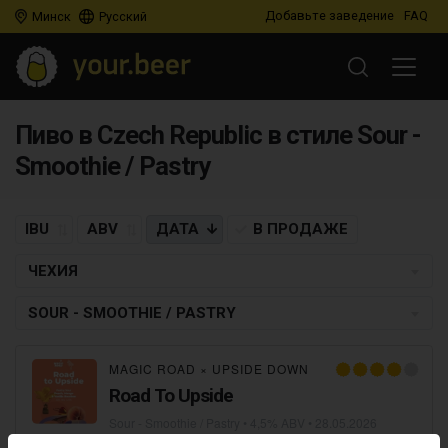
Добавьте заведение
FAQ
Минск
Русский
Пиво в Czech Republic в стиле Sour -
Smoothie / Pastry
IBU
ABV
ДАТА
В ПРОДАЖЕ
ЧЕХИЯ
SOUR - SMOOTHIE / PASTRY
MAGIC ROAD
×
UPSIDE DOWN
Road To Upside
Sour - Smoothie / Pastry
• 4,5% ABV •
28.05.2026