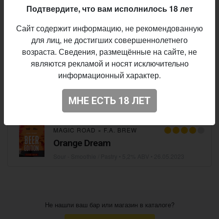
Подтвердите, что вам исполнилось 18 лет
FUNKY FLUID
×
UPSIDE DOWN
Сайт содержит информацию, не рекомендованную
Gelato: Berry Cheesecake Turnover
для лиц, не достигших совершеннолетнего
Sour - Smoothie / Pastry
• 5,5% ABV •
08.10.2025
возраста. Сведения, размещённые на сайте, не
являются рекламой и носят исключительно
информационный характер.
BROWAR NEPOMUCEN
×
THE BARN BEER CO.
Smoothie Bowl: Forest Fruits
МНЕ ЕСТЬ 18 ЛЕТ
Sour - Smoothie / Pastry
• 5,3% ABV •
28.09.2024
MAGIC ROAD
×
F.A. BREW
Orange Dream
Sour - Smoothie / Pastry
• 5,2% ABV •
26.05.2023
Не нашли ваш бар или магазин в каталоге?