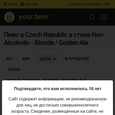
Добавьте заведение
FAQ
Минск
Русский
Пиво в Czech Republic в стиле Non-
Alcoholic - Blonde / Golden Ale
IBU
ABV
ДАТА
В ПРОДАЖЕ
ЧЕХИЯ
NON-ALCOHOLIC - BLONDE / GOLDEN ALE
Подтвердите, что вам исполнилось 18 лет
Пиво по заданным критериям не найдено
Сайт содержит информацию, не рекомендованную
для лиц, не достигших совершеннолетнего
возраста. Сведения, размещённые на сайте, не
Не нашли ваш бар или магазин в каталоге?