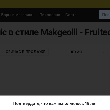
Поиск:
Бары и магазины
Пивоварни
Сорта
c в стиле Makgeolli - Fruite
СЕЙЧАС
В ПРОДАЖЕ
ЧЕХИЯ
Подтвердите, что вам исполнилось 18 лет