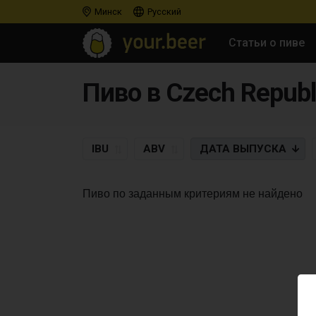
Минск
Русский
Статьи о пиве
Пиво в Czech Republi
IBU
ABV
ДАТА
ВЫПУСКА
Пиво по заданным критериям не найдено