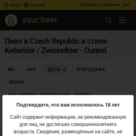
Добавьте заведение
FAQ
Минск
Русский
Пиво в Czech Republic в стиле
Kellerbier / Zwickelbier - Dunkel
IBU
ABV
ДАТА
В ПРОДАЖЕ
ЧЕХИЯ
KELLERBIER / ZWICKELBIER - DUNKEL
Подтвердите, что вам исполнилось 18 лет
Пиво по заданным критериям не найдено
Сайт содержит информацию, не рекомендованную
для лиц, не достигших совершеннолетнего
возраста. Сведения, размещённые на сайте, не
Не нашли ваш бар или магазин в каталоге?