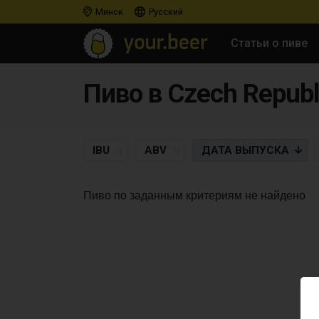
Минск
Русский
Статьи о пиве
Пиво в Czech Republi
IBU
ABV
ДАТА
ВЫПУСКА
Пиво по заданным критериям не найдено