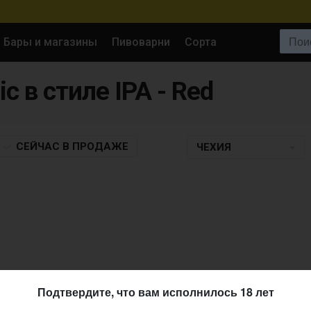
Поиск:
Бары и магазины
Пивоварни
Сорта
c в стиле IPA - Red
СЕЙЧАС
В ПРОДАЖЕ
ЧЕХИЯ
Подтвердите, что вам исполнилось 18 лет