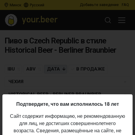
Добавьте заведение
FAQ
Минск
Русский
Пиво в Czech Republic в стиле
Historical Beer - Berliner Braunbier
IBU
ABV
ДАТА
В ПРОДАЖЕ
ЧЕХИЯ
HISTORICAL BEER - BERLINER BRAUNBIER
Подтвердите, что вам исполнилось 18 лет
Пиво по заданным критериям не найдено
Сайт содержит информацию, не рекомендованную
для лиц, не достигших совершеннолетнего
возраста. Сведения, размещённые на сайте, не
Не нашли ваш бар или магазин в каталоге?