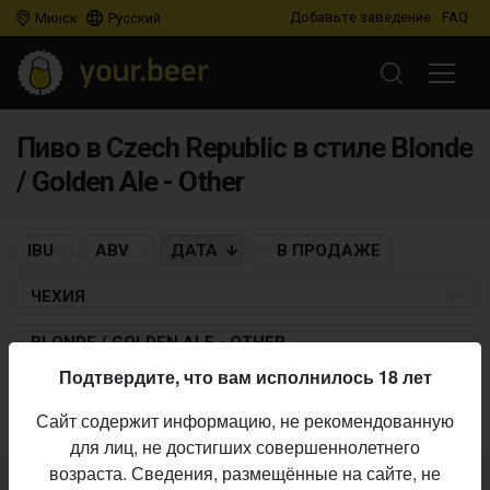
Добавьте заведение
FAQ
Минск
Русский
Пиво в Czech Republic в стиле Blonde
/ Golden Ale - Other
IBU
ABV
ДАТА
В ПРОДАЖЕ
ЧЕХИЯ
BLONDE / GOLDEN ALE - OTHER
Подтвердите, что вам исполнилось 18 лет
Пиво по заданным критериям не найдено
Сайт содержит информацию, не рекомендованную
для лиц, не достигших совершеннолетнего
возраста. Сведения, размещённые на сайте, не
Не нашли ваш бар или магазин в каталоге?