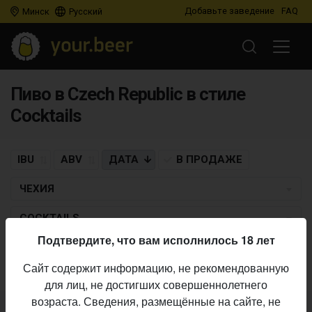
Добавьте заведение
FAQ
Минск
Русский
Пиво в Czech Republic в стиле
Cocktails
IBU
ABV
ДАТА
В ПРОДАЖЕ
ЧЕХИЯ
COCKTAILS
Подтвердите, что вам исполнилось 18 лет
Пиво по заданным критериям не найдено
Сайт содержит информацию, не рекомендованную
для лиц, не достигших совершеннолетнего
возраста. Сведения, размещённые на сайте, не
Не нашли ваш бар или магазин в каталоге?