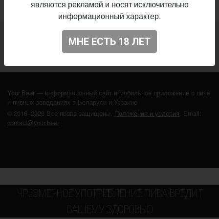
являются рекламой и носят исключительно
информационный характер.
Не нашли ваш бар или магазин в каталоге?
МНЕ ЕСТЬ 18 ЛЕТ
ДОБАВЬТЕ ЗАВЕДЕНИЕ
Your.Beer — информационный сайт и мобильное приложение о пиве
и пивных заведениях в Беларуси и Украине
© 2016–2026 Все права защищены.
Положения и условия
. Email:
contact@your.beer
ЧРЕЗМЕРНОЕ УПОТРЕБЛЕНИЕ ПИВА ВРЕДИТ
ВАШЕМУ ЗДОРОВЬЮ