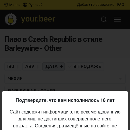
Добавьте заведение
FAQ
Минск
Русский
Пиво в Czech Republic в стиле
Barleywine - Other
IBU
ABV
ДАТА
В ПРОДАЖЕ
ЧЕХИЯ
BARLEYWINE - OTHER
Подтвердите, что вам исполнилось 18 лет
AXIOM BREWERY
×
PLAN B BREWERY
Сайт содержит информацию, не рекомендованную
Premiant #100B
для лиц, не достигших совершеннолетнего
Barleywine - Other
• 6,8% ABV • 65 IBU •
20.12.2019
возраста. Сведения, размещённые на сайте, не