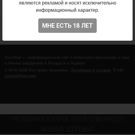
являются рекламой и носят исключительно
информационный характер.
Не нашли ваш бар или магазин в каталоге?
МНЕ ЕСТЬ 18 ЛЕТ
ДОБАВЬТЕ ЗАВЕДЕНИЕ
Your.Beer — информационный сайт и мобильное приложение о пиве
и пивных заведениях в Беларуси и Украине
© 2016–2026 Все права защищены.
Положения и условия
. Email:
contact@your.beer
ЧРЕЗМЕРНОЕ УПОТРЕБЛЕНИЕ ПИВА ВРЕДИТ
ВАШЕМУ ЗДОРОВЬЮ