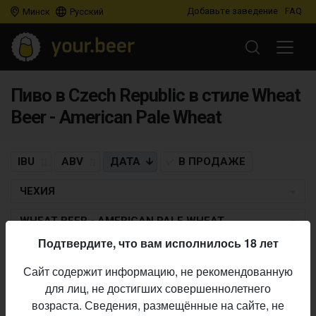
Добавьте заведение
FAQ
Минск
Русский
Пиво в Czech Republic в стиле Wheat
Beer - American Pale Wheat
IBU
ABV
ДАТА
В ПРОДАЖЕ
ЧЕХИЯ
WHEAT BEER - AMERICAN PALE WHEAT
Подтвердите, что вам исполнилось 18 лет
PIVOVAR MAZÁK
Сайт содержит информацию, не рекомендованную
Fancy Farmer
для лиц, не достигших совершеннолетнего
Wheat Beer - American Pale Wheat
• 5,5% ABV • 35 IBU •
01.0
возраста. Сведения, размещённые на сайте, не