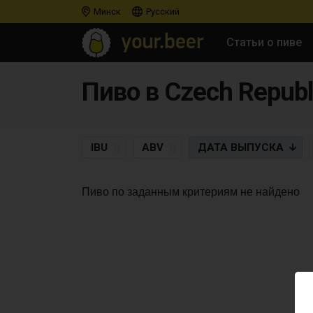
Минск
Русский
Статьи о пиве
IBU
ABV
ДАТА
ВЫПУСКА
Пиво по заданным критериям не найдено