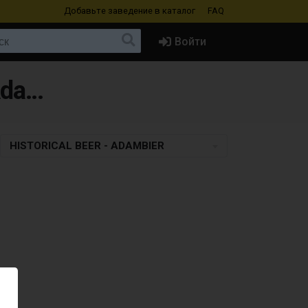
Добавьте заведение
в каталог
FAQ
Войти
Пиво в Czech Republic в стиле Historical Beer - Adambier
HISTORICAL BEER - ADAMBIER