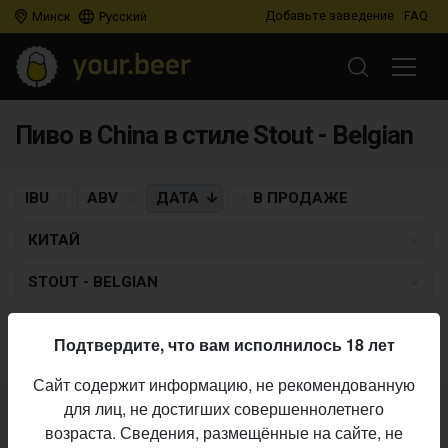
Добавьте заведение
FAQ
Минск
Русский
Пиво в China в стиле Stout - Belgian
IBU
ABV
ДАТА
В ПРОДАЖЕ
КИТАЙ
STOUT - BELGIAN
Пиво по заданным критериям не найдено
Подтвердите, что вам исполнилось 18 лет
Сайт содержит информацию, не рекомендованную
для лиц, не достигших совершеннолетнего
Не нашли ваш бар или магазин в каталоге?
возраста. Сведения, размещённые на сайте, не