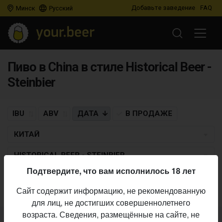
Добавьте заведение
FAQ
Минск
Русский
Пиво в China в стиле Historical Beer -
Steinbier
IBU
ABV
ДАТА
В ПРОДАЖЕ
КИТАЙ
HISTORICAL BEER - STEINBIER
Подтвердите, что вам исполнилось 18 лет
Пиво по заданным критериям не найдено
Сайт содержит информацию, не рекомендованную
для лиц, не достигших совершеннолетнего
возраста. Сведения, размещённые на сайте, не
Не нашли ваш бар или магазин в каталоге?