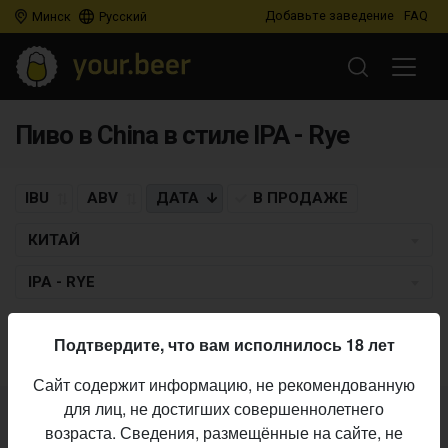
Добавьте заведение
FAQ
Минск
Русский
Пиво в China в стиле IPA - Rye
IBU
ABV
ДАТА
В ПРОДАЖЕ
КИТАЙ
IPA - RYE
Пиво по заданным критериям не найдено
Подтвердите, что вам исполнилось 18 лет
Сайт содержит информацию, не рекомендованную
для лиц, не достигших совершеннолетнего
Не нашли ваш бар или магазин в каталоге?
возраста. Сведения, размещённые на сайте, не