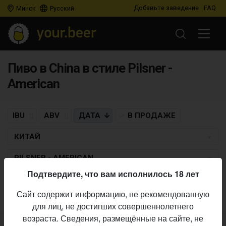
Добавьте заведение
FAQ
Минск
Русский
Пиво в China в стиле Pilsner -
American
IBU
ABV
ДАТА
В ПРОДАЖЕ
КИТАЙ
PILSNER - AMERICAN
Подтвердите, что вам исполнилось 18 лет
Пиво по заданным критериям не найдено
Сайт содержит информацию, не рекомендованную
для лиц, не достигших совершеннолетнего
возраста. Сведения, размещённые на сайте, не
Не нашли ваш бар или магазин в каталоге?