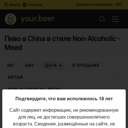
Добавьте заведение
FAQ
Минск
Русский
Пиво в China в стиле Non-Alcoholic -
Mead
IBU
ABV
ДАТА
В ПРОДАЖЕ
КИТАЙ
NON-ALCOHOLIC - MEAD
Подтвердите, что вам исполнилось 18 лет
Пиво по заданным критериям не найдено
Сайт содержит информацию, не рекомендованную
для лиц, не достигших совершеннолетнего
возраста. Сведения, размещённые на сайте, не
Не нашли ваш бар или магазин в каталоге?